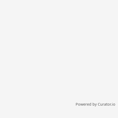
Temporary issue loading your feed. Please
refresh the page. Contact support if the error
persists.
Powered by Curator.io